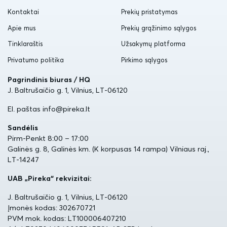
Kontaktai
Prekių pristatymas
Apie mus
Prekių grąžinimo sąlygos
Tinklaraštis
Užsakymų platforma
Privatumo politika
Pirkimo sąlygos
Pagrindinis biuras / HQ
J. Baltrušaičio g. 1, Vilnius, LT-06120
El. paštas info@pireka.lt
Sandėlis
Pirm-Penkt 8:00 – 17:00
Galinės g. 8, Galinės km. (K korpusas 14 rampa) Vilniaus raj.,
LT-14247
UAB „Pireka“ rekvizitai:
J. Baltrušaičio g. 1, Vilnius, LT-06120
Įmonės kodas: 302670721
PVM mok. kodas: LT100006407210