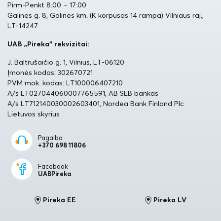
Pirm-Penkt 8:00 – 17:00
Galinės g. 8, Galinės km. (K korpusas 14 rampa) Vilniaus raj.,
LT-14247
UAB „Pireka“ rekvizitai:
J. Baltrušaičio g. 1, Vilnius, LT-06120
Įmonės kodas: 302670721
PVM mok. kodas: LT100006407210
A/s LT027044060007765591, AB SEB bankas
A/s LT712140030002603401, Nordea Bank Finland Plc
Lietuvos skyrius
Pagalba
+370 698 11806
Facebook
UABPireka
Pireka EE
Pireka LV