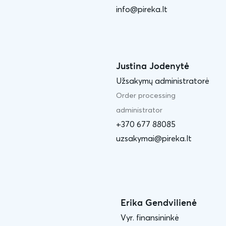
info@pireka.lt
Justina Jodenytė
Užsakymų administratorė
Order processing
administrator
+370 677 88085
uzsakymai@pireka.lt
Erika Gendvilienė
Vyr. finansininkė