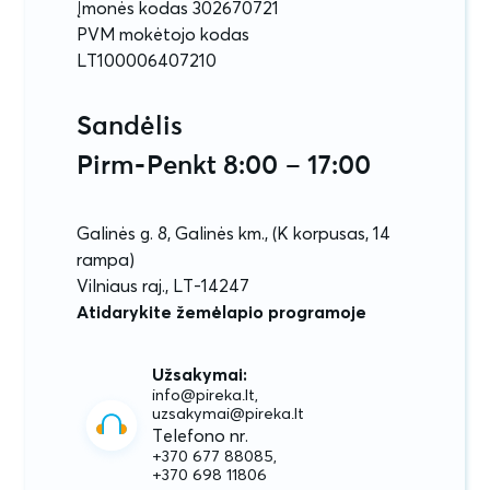
Įmonės kodas 302670721
PVM mokėtojo kodas
LT100006407210
Sandėlis
Pirm-Penkt 8:00 – 17:00
Galinės g. 8, Galinės km., (K korpusas, 14
rampa)
Vilniaus raj., LT-14247
Atidarykite žemėlapio programoje
Užsakymai:
info@pireka.lt,
uzsakymai@pireka.lt
Telefono nr.
+370 677 88085,
+370 698 11806