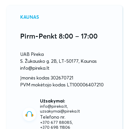
KAUNAS
Pirm-Penkt 8:00 – 17:00
UAB Pireka
S. Žukausko g. 2B, LT-50177, Kaunas
info@pireka.lt
Įmonės kodas 302670721
PVM mokėtojo kodas LT100006407210
Užsakymai:
info@pireka.lt,
uzsakymai@pireka.lt
Telefono nr.
+370 677 88085,
+370 698 11806