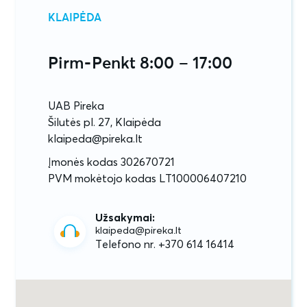
KLAIPĖDA
Pirm-Penkt 8:00 – 17:00
UAB Pireka
Šilutės pl. 27, Klaipėda
klaipeda@pireka.lt
Įmonės kodas 302670721
PVM mokėtojo kodas LT100006407210
Užsakymai:
klaipeda@pireka.lt
Telefono nr. +370 614 16414