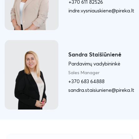
+370 611 82526
indre.vysniauskiene@pireka.lt
Sandra Staišiūnienė
Pardavimų vadybininkė
Sales Manager
+370 683 64888
sandra.staisiuniene@pireka.lt