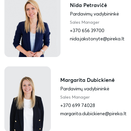
Nida Petravičė
Pardavimų vadybininkė
Sales Manager
+370 656 39700
nida.jakstonyte@pireka.lt
Margarita Dubickienė
Pardavimų vadybininkė
Sales Manager
+370 699 74028
margarita.dubickiene@pireka.lt