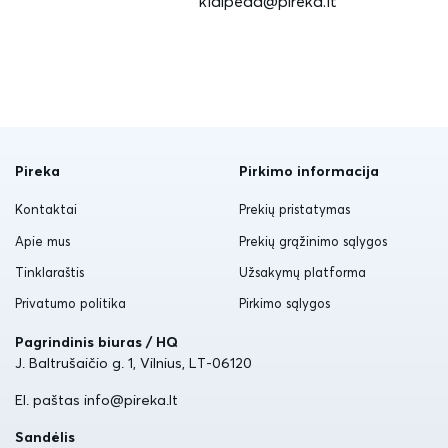
klaipeda@pireka.lt
Pireka
Pirkimo informacija
Kontaktai
Prekių pristatymas
Apie mus
Prekių grąžinimo sąlygos
Tinklaraštis
Užsakymų platforma
Privatumo politika
Pirkimo sąlygos
Pagrindinis biuras / HQ
J. Baltrušaičio g. 1, Vilnius, LT-06120
El. paštas info@pireka.lt
Sandėlis