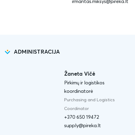
irmantas.miksys@pireka.lt
ADMINISTRACIJA
Žaneta Vičė
Pirkimų ir logistikos
koordinatorė
Purchasing and Logistics
Coordinator
+370 650 19472
supply@pireka.lt