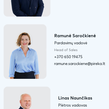
Ramunė Saročkienė
Pardavimų vadovė
Head of Sales
+370 650 19475
ramune.sarockiene@pireka.lt
Linas Naunčikas
Plėtros vadovas