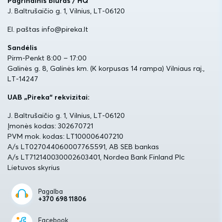
Pagrindinis biuras / HQ
J. Baltrušaičio g. 1, Vilnius, LT-06120
El. paštas info@pireka.lt
Sandėlis
Pirm-Penkt 8:00 – 17:00
Galinės g. 8, Galinės km. (K korpusas 14 rampa) Vilniaus raj.,
LT-14247
UAB „Pireka“ rekvizitai:
J. Baltrušaičio g. 1, Vilnius, LT-06120
Įmonės kodas: 302670721
PVM mok. kodas: LT100006407210
A/s LT027044060007765591, AB SEB bankas
A/s LT712140030002603401, Nordea Bank Finland Plc
Lietuvos skyrius
Pagalba
+370 698 11806
Facebook