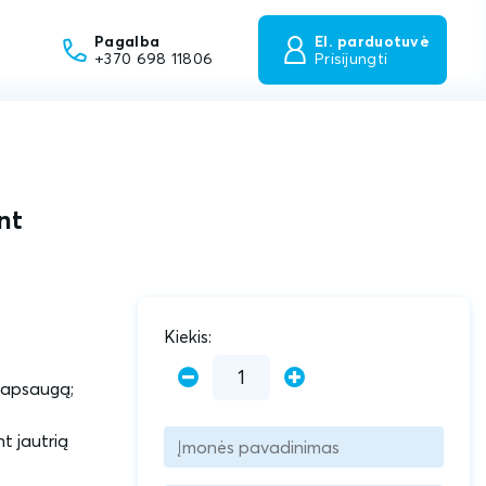
Pagalba
El. parduotuvė
+370 698 11806
Prisijungti
nt
Kiekis:
ą apsaugą;
nt jautrią