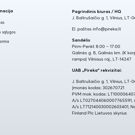
macija
Pagrindinis biuras / HQ
J. Baltrušaičio g. 1, Vilnius, LT-
mas
El. paštas info@pireka.lt
o sąlygos
Sandėlis
forma
Pirm-Penkt 8:00 – 17:00
Galinės g. 8, Galinės km. (K ko
rampa) Vilniaus raj., LT-14247
UAB „Pireka“ rekvizitai:
J. Baltrušaičio g. 1, Vilnius, LT-
Įmonės kodas: 302670721
PVM mok. kodas: LT10000640
A/s LT027044060007765591, 
A/s LT712140030002603401, N
Finland Plc Lietuvos skyrius