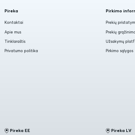
Pireka
Pirkimo infor
Kontaktai
Prekių pristaty
Apie mus
Prekių grąžinim
Tinklaraštis
Užsakymų plat
Privatumo politika
Pirkimo sąlygos
Pireka EE
Pireka LV