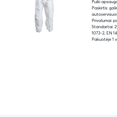
Puiki apsaug
Paskirtis: ga
autoservisuose
Privalumai: p
Standartai: 2
1073-2, EN 1
Pakuotėje 1 v