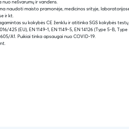
a nuo nešvarumų ir vandens.
lima naudoti maisto pramonėje, medicinos srityje, laboratorijose
 ir kt.
agamintas su kokybės CE ženklu ir atitinka SGS kokybės testų 
016/425 (EU), EN 1149-1, EN 1149-5, EN 14126 (Type 5-B, Type
4605/A1. Puikiai tinka apsaugai nuo COVID-19.
nt.