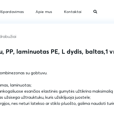
Išpardavimas
Apie mus
Kontaktai
drabužiai
 PP, laminuotas PE, L dydis, baltas,1 v
 kombinezonas su gobtuvu.
mas, laminuotas;
rankogaliuose esančios elastinės gumytės užtikrina maksimali
užsisega užtrauktuku, kuris užsiklijuoja juostele;
gijos, nes neturi latekso ar stiklo pluošto, galima naudoti turi