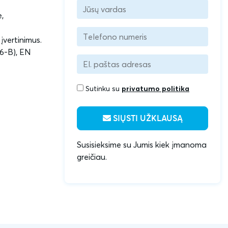
,
įvertinimus.
 6-B), EN
Sutinku su
privatumo politika
SIŲSTI UŽKLAUSĄ
Susisieksime su Jumis kiek įmanoma
greičiau.