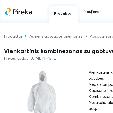
Naujienos
Produktai
Produktai
Asmens apsaugos priemonės
Apsauginiai 
Vienkartinis kombinezonas su gobtuvu,
Prekės kodas KOMBPPPE_L
Vienkartinis
Savybės:
Neperšlampa
Kapišone ir 
Kombinezonas 
Nesukelia aler
odą;