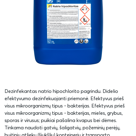
Dezinfekantas natrio hipochlorito pagrindu. Didelio
efektyvumo dezinfekuojanti priemonė. Efektyvus prieš
visus mikroorganizmų tipus - bakterijas. Efektyvus prieš
visus mikroorganizmų tipus - bakterijas, mieles, grybus,
sporas ir virusus; puikiai pašalina kvapus bei dėmes.
Tinkama naudoti gatvių, šaligatvių, požeminių perėjų,
buitinių atliekų (šiukšlių) konteinerių ir transporto