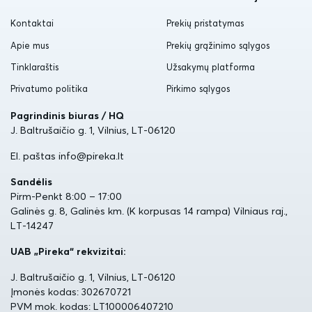
Kontaktai
Prekių pristatymas
Apie mus
Prekių grąžinimo sąlygos
Tinklaraštis
Užsakymų platforma
Privatumo politika
Pirkimo sąlygos
Pagrindinis biuras / HQ
J. Baltrušaičio g. 1, Vilnius, LT-06120
El. paštas info@pireka.lt
Sandėlis
Pirm-Penkt 8:00 – 17:00
Galinės g. 8, Galinės km. (K korpusas 14 rampa) Vilniaus raj.,
LT-14247
UAB „Pireka“ rekvizitai:
J. Baltrušaičio g. 1, Vilnius, LT-06120
Įmonės kodas: 302670721
PVM mok. kodas: LT100006407210