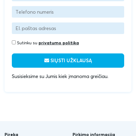
Sutinku su
privatumo politika
SIŲSTI UŽKLAUSĄ
Susisieksime su Jumis kiek įmanoma greičiau.
Pireka
Pirkimo informacija